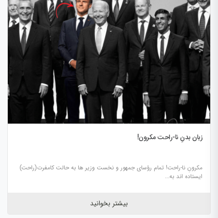
زبان بدنِ نا-راحت مکرون!
مکرونِ نا-راحت! تمام رؤسای جمهور و نخست وزیر ها به حالت کامفرت(راحت)
ایستاده اند به...
بیشتر بخوانید