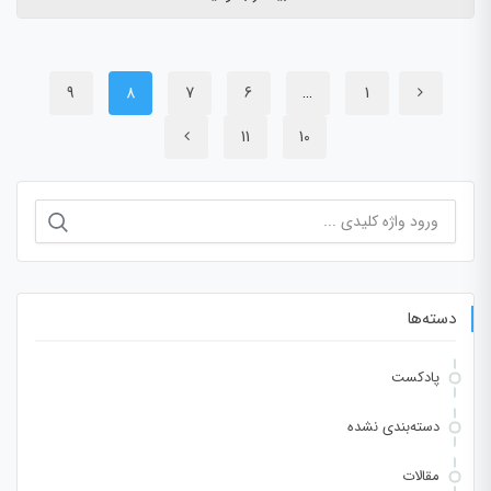
9
8
7
6
…
1
11
10
جستجو
برای:
دسته‌ها
پادکست
دسته‌بندی نشده
مقالات