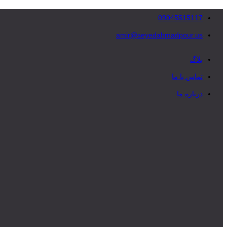
09045515117
amir@seyedahmadpour.us
بلاگ
تماس با ما
درباره ما