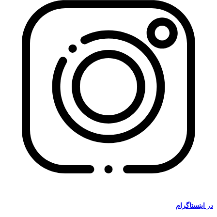
در
اینستاگرام