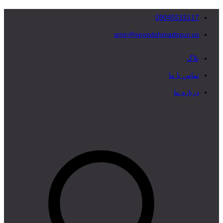
09045515117
amir@seyedahmadpour.us
بلاگ
تماس با ما
درباره ما