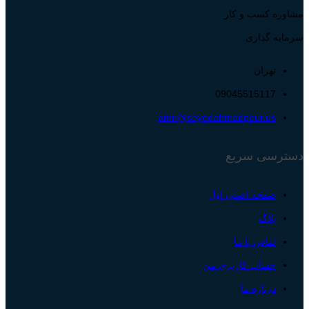
مشاوره کسب و کار
سرمایه گذاری
تهران
09045515117
amir@seyedahmadpour.us
دسترسی سریع
صفحه اصلی اول
بلاگ
تماس با ما
حساب کاربری من
درباره ما