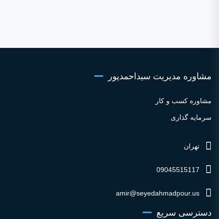
مشاوره مدیریت سیداحمدپور
مشاوره کسب و کار
سرمایه گذاری
تهران
09045515117
amir@seyedahmadpour.us
دسترسی سریع