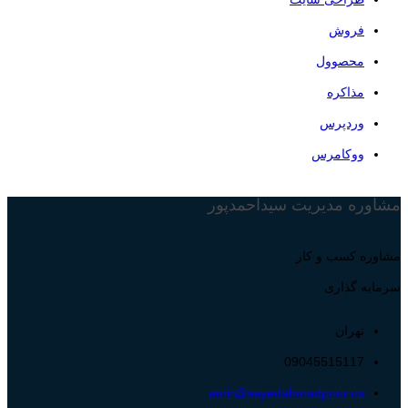
فروش
محصوول
مذاکره
وردپرس
ووکامرس
مشاوره مدیریت سیداحمدپور
مشاوره کسب و کار
سرمایه گذاری
تهران
09045515117
amir@seyedahmadpour.us