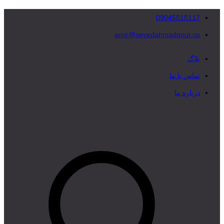
09045515117
amir@seyedahmadpour.us
بلاگ
تماس با ما
درباره ما