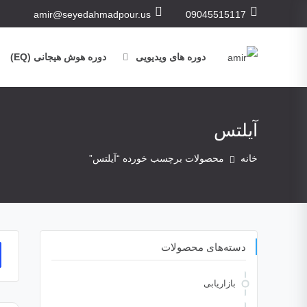
amir@seyedahmadpour.us
09045515117
دوره های ویدیویی
دوره هوش هیجانی (EQ)
آیلتس
خانه
محصولات برچسب خورده “آیلتس”
دسته‌های محصولات
بازاریابی